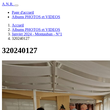
A.N.R.
Page d'accueil
Albums PHOTOS et VIDEOS
Accueil
Albums PHOTOS et VIDEOS
Janvier 2024 - Montauban - N°1
320240127
320240127