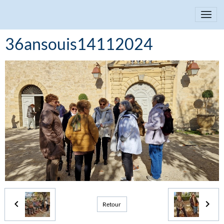
36ansouis14112024
Retour