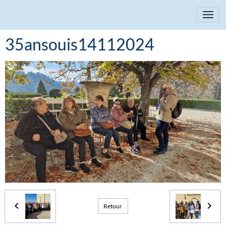
35ansouis14112024
Retour