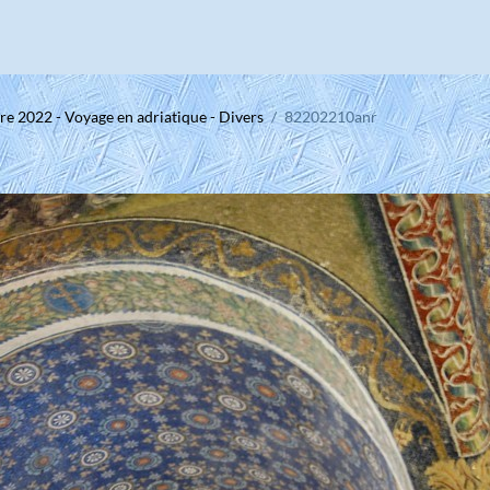
e 2022 - Voyage en adriatique - Divers
82202210anr