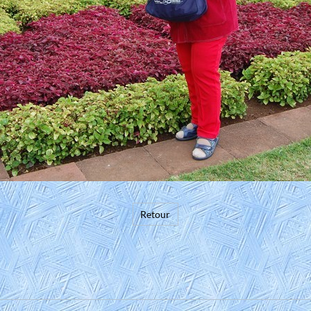
Retour