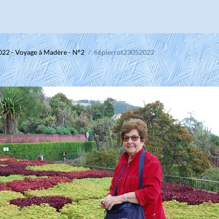
022 - Voyage à Madère - N°2
66pierrot23052022