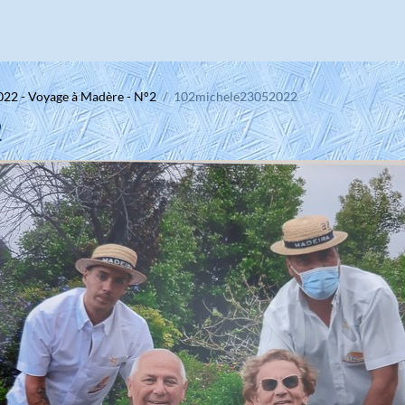
022 - Voyage à Madère - N°2
102michele23052022
2