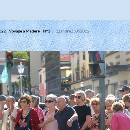
022 - Voyage à Madère - N°1
22andre23052022