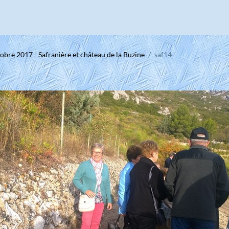
obre 2017 - Safranière et château de la Buzine
saf14