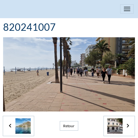
820241007
Retour