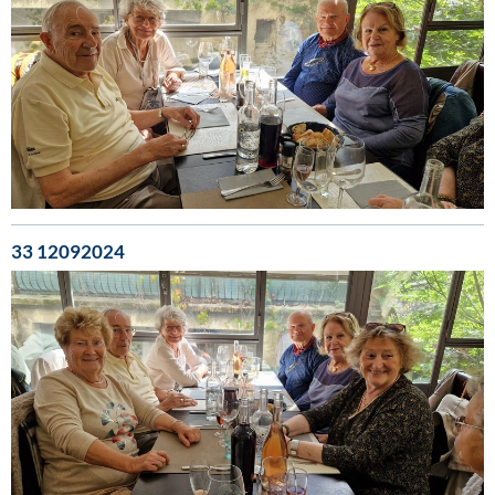
33 12092024