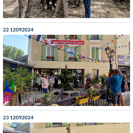
22 12092024
23 12092024