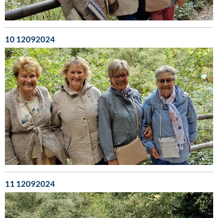
10 12092024
11 12092024