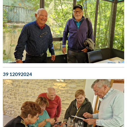
39 12092024