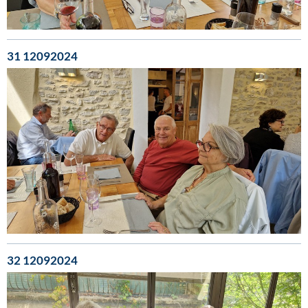
31 12092024
32 12092024