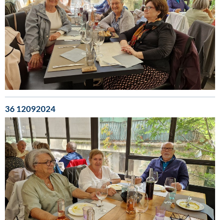
36 12092024