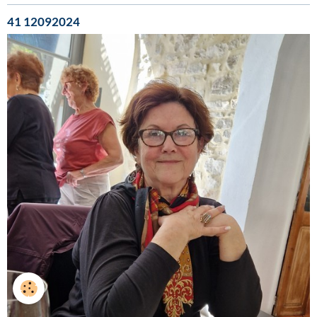
41 12092024