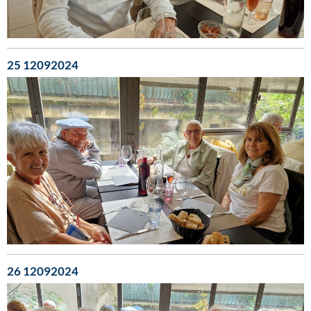
25 12092024
26 12092024