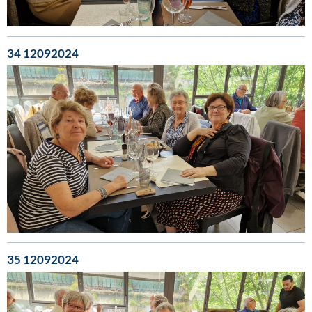
34 12092024
35 12092024