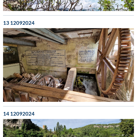
13 12092024
14 12092024